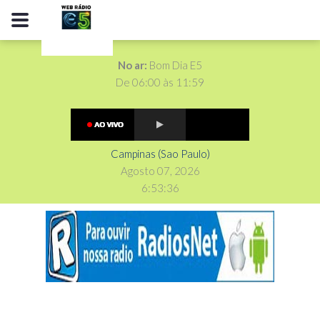
No ar:
Bom Dia E5
De 06:00 às 11:59
Campinas (Sao Paulo)
Agosto 07, 2026
6
:
5
3
:
37