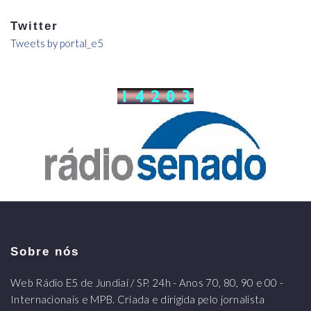
Twitter
Tweets by portal_e5
Sobre nós
Web Rádio E5 de Jundiaí / SP. 24h - Anos 70, 80, 90 e 00 -
Internacionais e MPB. Criada e dirigida pelo jornalista