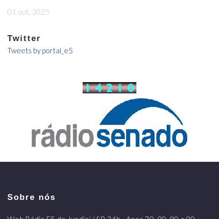
01 out, 2025
Twitter
Tweets by portal_e5
Sobre nós
Web Rádio E5 de Jundiaí / SP. 24h - Anos 70, 80, 90 e 00 -