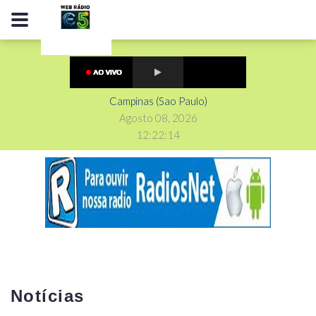
Campinas (Sao Paulo)
Agosto 08, 2026
12
:
2
2
:
15
Notícias