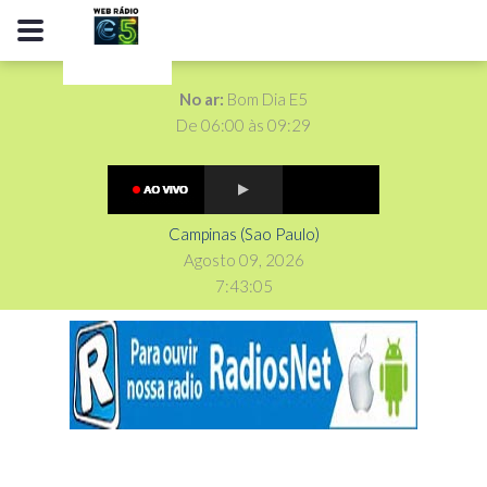
No ar:
Bom Dia E5
De 06:00 às 09:29
Campinas (Sao Paulo)
Agosto 09, 2026
7
:
4
3
:
06