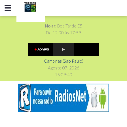
No ar:
Boa Tarde E5
De 12:00 às 17:59
Campinas (Sao Paulo)
Agosto 07, 2026
15
:
0
9
:
41