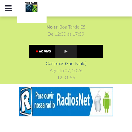
No ar:
Boa Tarde E5
De 12:00 às 17:59
Campinas (Sao Paulo)
Agosto 07, 2026
12
:
3
1
:
56