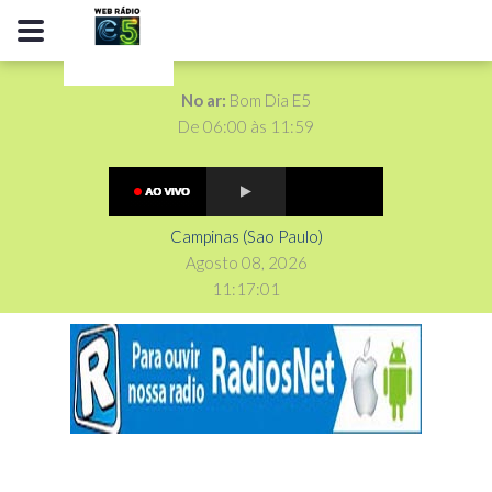
No ar:
Bom Dia E5
De 06:00 às 11:59
Campinas (Sao Paulo)
Agosto 08, 2026
11
:
1
7
:
02