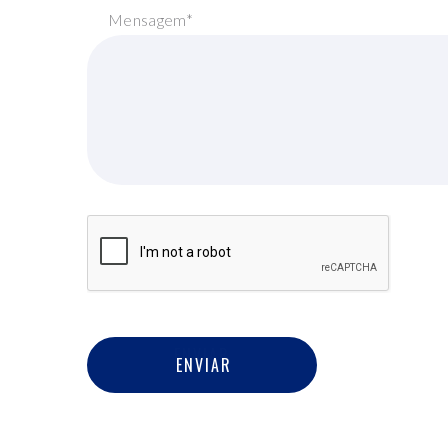
Mensagem*
E
N
V
I
A
R
ENVIAR