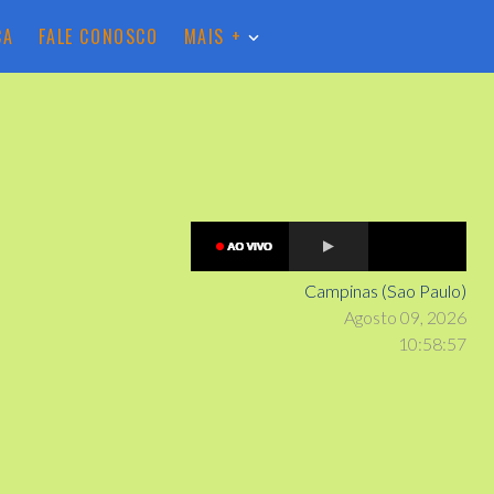
CA
FALE CONOSCO
MAIS +
Campinas (Sao Paulo)
Agosto 09, 2026
10
:
5
8
:
58