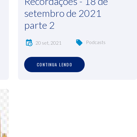
Recordações - 18 de
setembro de 2021
parte 2
Podcasts
20 set, 2021
C
O
N
T
I
N
U
A
L
E
N
D
O
CONTINUA LENDO