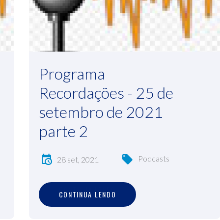
Programa
Recordações - 25 de
setembro de 2021
parte 2
Podcasts
28 set, 2021
C
O
N
T
I
N
U
A
L
E
N
D
O
CONTINUA LENDO