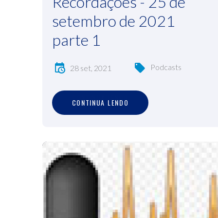
Recordações - 25 de
setembro de 2021
parte 1
Podcasts
28 set, 2021
C
O
N
T
I
N
U
A
L
E
N
D
O
CONTINUA LENDO