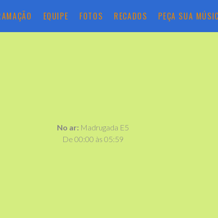
RAMAÇÃO
EQUIPE
FOTOS
RECADOS
PEÇA SUA MÚSI
No ar:
Madrugada E5
De 00:00 às 05:59