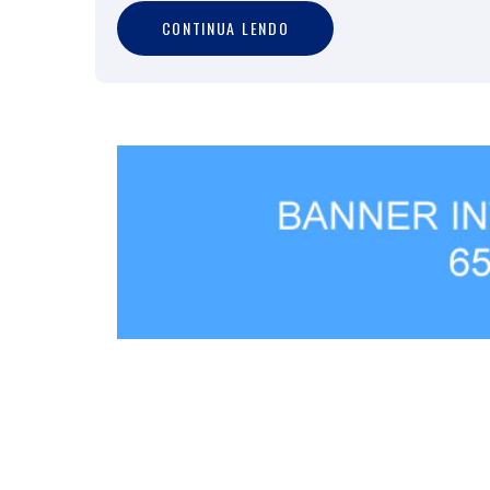
C
O
N
T
I
N
U
A
L
E
N
D
O
CONTINUA LENDO