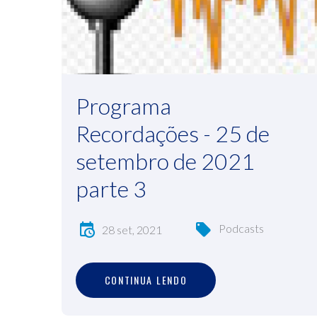
Programa
Recordações - 25 de
setembro de 2021
parte 3
Podcasts
28 set, 2021
C
O
N
T
I
N
U
A
L
E
N
D
O
CONTINUA LENDO