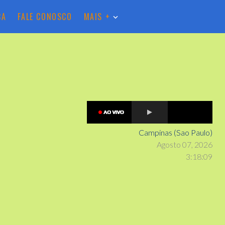
CA
FALE CONOSCO
MAIS +
Campinas (Sao Paulo)
Agosto 07, 2026
3
:
1
8
:
10