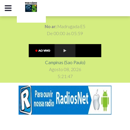
No ar:
Madrugada E5
De 00:00 às 05:59
Campinas (Sao Paulo)
Agosto 08, 2026
5
:
2
1
:
48