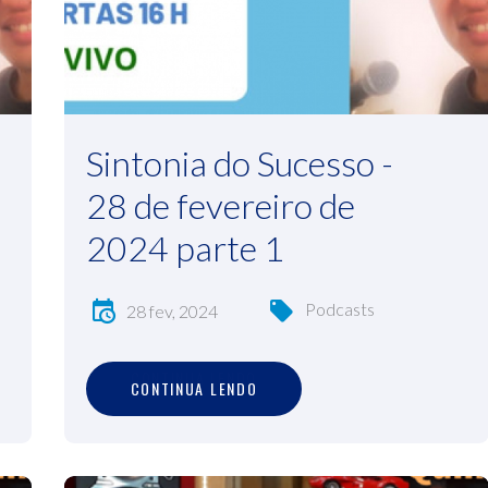
Sintonia do Sucesso -
28 de fevereiro de
2024 parte 1
Podcasts
28 fev, 2024
C
O
N
T
I
N
U
A
L
E
N
D
O
CONTINUA LENDO