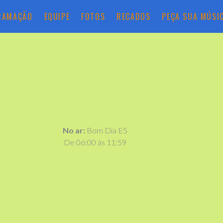
RAMAÇÃO
EQUIPE
FOTOS
RECADOS
PEÇA SUA MÚSI
No ar:
Bom Dia E5
De 06:00 às 11:59