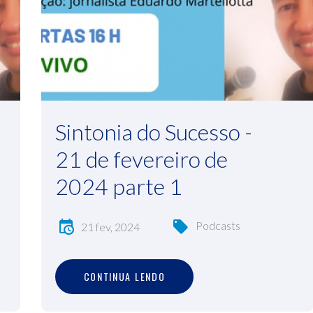
Sintonia do Sucesso -
21 de fevereiro de
2024 parte 1
Podcasts
21 fev, 2024
C
O
N
T
I
N
U
A
L
E
N
D
O
CONTINUA LENDO