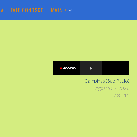
CA
FALE CONOSCO
MAIS +
Campinas (Sao Paulo)
Agosto 07, 2026
7
:
3
0
:
13