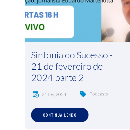
Sintonia do Sucesso -
21 de fevereiro de
2024 parte 2
Podcasts
21 fev, 2024
C
O
N
T
I
N
U
A
L
E
N
D
O
CONTINUA LENDO