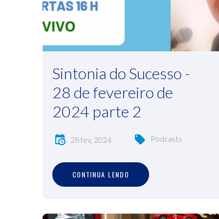
Sintonia do Sucesso -
28 de fevereiro de
2024 parte 2
Podcasts
28 fev, 2024
C
O
N
T
I
N
U
A
L
E
N
D
O
CONTINUA LENDO