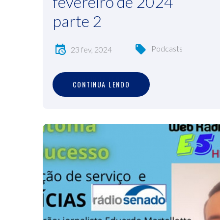
fevereiro de 2024
parte 2
Podcasts
23 fev, 2024
C
O
N
T
I
N
U
A
L
E
N
D
O
CONTINUA LENDO