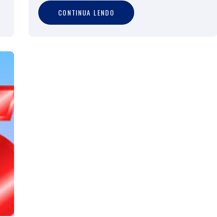
C
O
N
T
I
N
U
A
L
E
N
D
O
CONTINUA LENDO