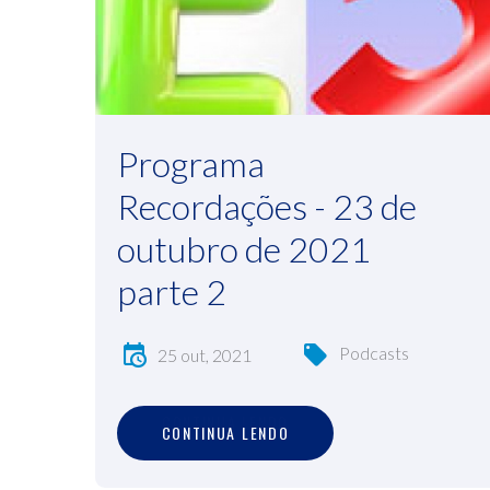
Programa
Recordações - 23 de
outubro de 2021
parte 2
Podcasts
25 out, 2021
C
O
N
T
I
N
U
A
L
E
N
D
O
CONTINUA LENDO