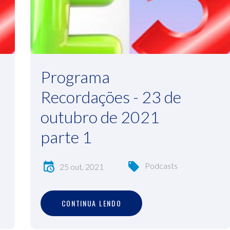
Programa
Recordações - 23 de
outubro de 2021
parte 1
Podcasts
25 out, 2021
C
O
N
T
I
N
U
A
L
E
N
D
O
CONTINUA LENDO