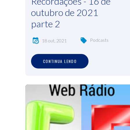
Recordações - 16 de
outubro de 2021
parte 2
Podcasts
18 out, 2021
C
O
N
T
I
N
U
A
L
E
N
D
O
CONTINUA LENDO