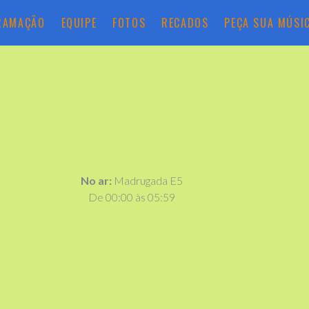
RAMAÇÃO
EQUIPE
FOTOS
RECADOS
PEÇA SUA MÚSI
No ar:
Madrugada E5
De 00:00 às 05:59