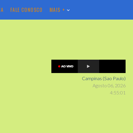
CA
FALE CONOSCO
MAIS +
Campinas (Sao Paulo)
Agosto 06, 2026
4
:
5
5
:
02