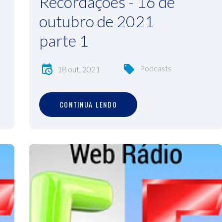
Recordações - 16 de
outubro de 2021
parte 1
Podcasts
18 out, 2021
C
O
N
T
I
N
U
A
L
E
N
D
O
CONTINUA LENDO