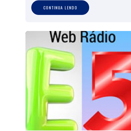
C
O
N
T
I
N
U
A
L
E
N
D
O
CONTINUA LENDO