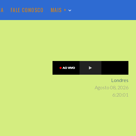
CA
FALE CONOSCO
MAIS +
Londres
Agosto 08, 2026
6
:
2
0
:
02