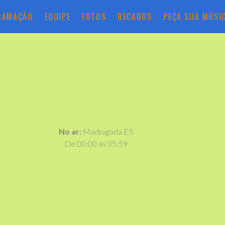
RAMAÇÃO
EQUIPE
FOTOS
RECADOS
PEÇA SUA MÚSI
No ar:
Madrugada E5
De 00:00 às 05:59