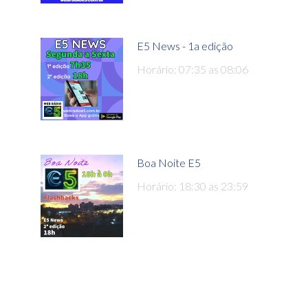
E5 News - 1a edição
Horário: 07:35 as 08:06
Boa Noite E5
Horário: 18:30 as 23:59