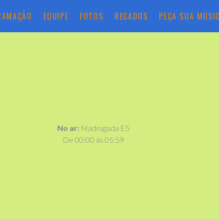
RAMAÇÃO
EQUIPE
FOTOS
RECADOS
PEÇA SUA MÚSI
No ar:
Madrugada E5
De 00:00 às 05:59