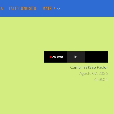
CA
FALE CONOSCO
MAIS +
Campinas (Sao Paulo)
Agosto 07, 2026
4
:
5
8
:
05