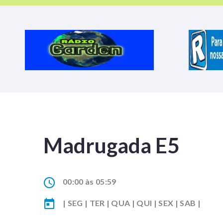
Madrugada E5
00:00 às 05:59
| SEG | TER | QUA | QUI | SEX | SAB |