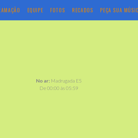
RAMAÇÃO
EQUIPE
FOTOS
RECADOS
PEÇA SUA MÚSI
No ar:
Madrugada E5
De 00:00 às 05:59