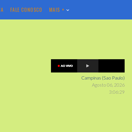
CA
FALE CONOSCO
MAIS +
Campinas (Sao Paulo)
Agosto 06, 2026
3
:
0
6
:
31