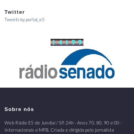
Twitter
Tweets by portal_e5
Sobre nós
Web Rádio E5 de Jundiaí / SP. 24h - Anos 70, 80, 90 e 00 -
Internacionais e MPB. Criada e dirigida pelo jornalista