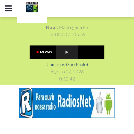
No ar:
Madrugada E5
De 00:00 às 05:59
Campinas (Sao Paulo)
Agosto 07, 2026
0
:
1
2
:
42