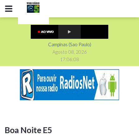
Campinas (Sao Paulo)
Agosto 08, 2026
17
:
0
6
:
08
Boa Noite E5