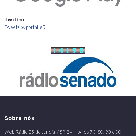
Twitter
Tweets by portal_e5
Sobre nós
Web Rádio E5 de Jundiaí / SP. 24h - Anos 70, 80, 90 e 00 -