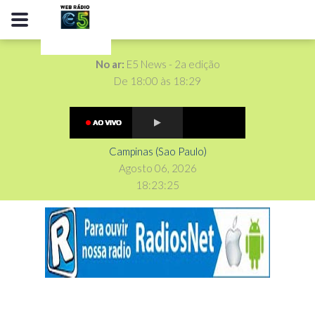
No ar:
E5 News - 2a edição
De 18:00 às 18:29
Campinas (Sao Paulo)
Agosto 06, 2026
18
:
2
3
:
26