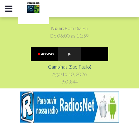
No ar:
Bom Dia E5
De 06:00 às 11:59
Campinas (Sao Paulo)
Agosto 10, 2026
9
:
0
3
:
46